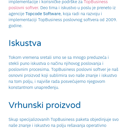
implementacije i korisničke podrške za
TopBusiness
poslovni softver
. Deo tima i iskustvo u poslu je preneto iz
agencije
Topcode Software
, koja radi na razvoju i
implementaciji TopBusiness poslovnog softvera od 2009.
godine.
Iskustva
Tokom vremena sretali smo se sa mnogo preduzeća i
stekli puno iskustva o načinu njihovog poslovanja i
poslovnim procesima. TopBusiness poslovni softver je naš
osnovni proizvod koji sublimira svo naše znanje i iskustvo
na tom polju, i najviše rada posvećujemo njegovom
konstantnom unapređenju.
Vrhunski proizvod
Skup specijalizovanih TopBusiness paketa objedinjuje svo
naše znanje i iskustvo na polju rešavanja operativno