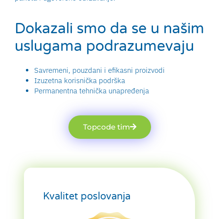
Dokazali smo da se u našim
uslugama podrazumevaju
Savremeni, pouzdani i efikasni proizvodi
Izuzetna korisnička podrška
Permanentna tehnička unapređenja
Topcode tim
Kvalitet poslovanja