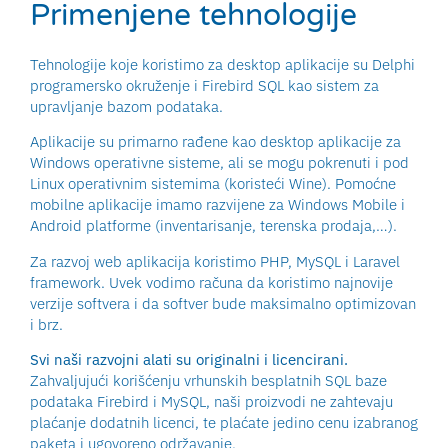
Primenjene tehnologije
Tehnologije koje koristimo za desktop aplikacije su Delphi
programersko okruženje i Firebird SQL kao sistem za
upravljanje bazom podataka.
Aplikacije su primarno rađene kao desktop aplikacije za
Windows operativne sisteme, ali se mogu pokrenuti i pod
Linux operativnim sistemima (koristeći Wine). Pomoćne
mobilne aplikacije imamo razvijene za Windows Mobile i
Android platforme (inventarisanje, terenska prodaja,…).
Za razvoj web aplikacija koristimo PHP, MySQL i Laravel
framework. Uvek vodimo računa da koristimo najnovije
verzije softvera i da softver bude maksimalno optimizovan
i brz.
Svi naši razvojni alati su originalni i licencirani.
Zahvaljujući korišćenju vrhunskih besplatnih SQL baze
podataka Firebird i MySQL, naši proizvodi ne zahtevaju
plaćanje dodatnih licenci, te plaćate jedino cenu izabranog
paketa i ugovoreno održavanje.