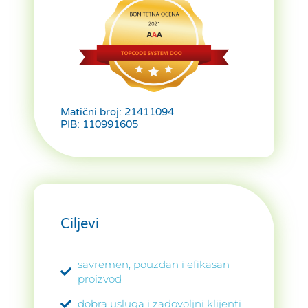
Matični broj: 21411094
PIB: 110991605
Ciljevi
savremen, pouzdan i efikasan
proizvod
dobra usluga i zadovoljni klijenti