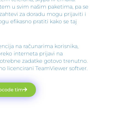
istem u svim našim paketima, pa se
 zahtevi za doradu mogu prijaviti i
ogu efikasno pratiti kako se taj
encija na računarima korisnika,
eko interneta prijavi na
 potrebne zadatke gotovo trenutno.
mo licencirani TeamViewer softver.
pcode tim