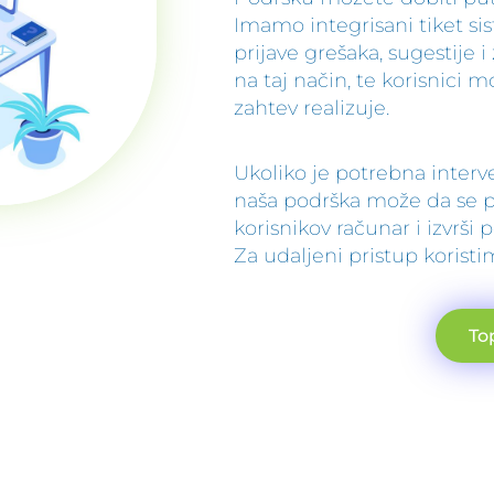
Imamo integrisani tiket s
prijave grešaka, sugestije i
na taj način, te korisnici m
zahtev realizuje.
Ukoliko je potrebna interv
naša podrška može da se pr
korisnikov računar i izvrši
Za udaljeni pristup koristi
To