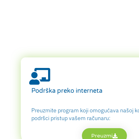
Podrška preko interneta
Preuzmite program koji omogućava našoj ko
podršci pristup vašem računaru:
Preuzmi