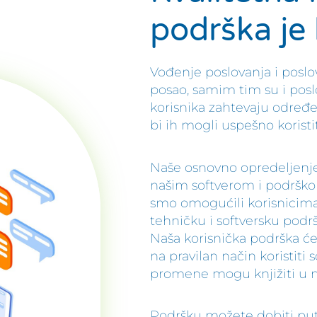
podrška je
Vođenje poslovanja i poslo
posao, samim tim su i poslov
korisnika zahtevaju određe
bi ih mogli uspešno koristit
Naše osnovno opredeljenje 
našim softverom i podršk
smo omogućili korisnicima
tehničku i softversku podr
Naša korisnička podrška će
na pravilan način koristiti
promene mogu knjižiti u 
Podršku možete dobiti pute