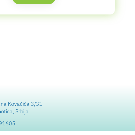
ana Kovačića 3/31
tica, Srbija
991605