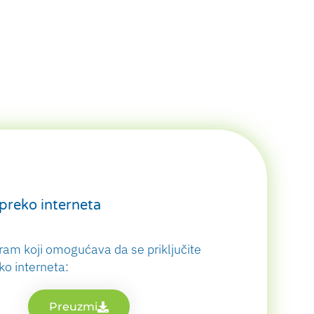
 preko interneta
am koji omogućava da se priključite
ko interneta:
Preuzmi