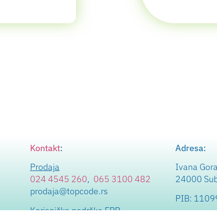
Kontakt
:
Adresa:
Prodaja
Ivana Gor
024 4545 260
,
065 3100 482
24000 Subo
prodaja@topcode.rs
PIB: 110
Korisnička podrška ERP