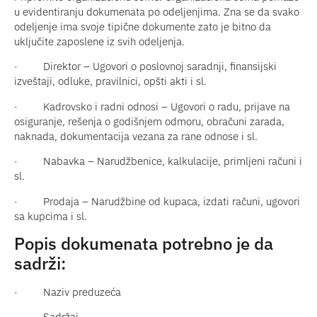
u evidentiranju dokumenata po odeljenjima. Zna se da svako
odeljenje ima svoje tipične dokumente zato je bitno da
uključite zaposlene iz svih odeljenja.
·
Direktor – Ugovori o poslovnoj saradnji, finansijski
izveštaji, odluke, pravilnici, opšti akti i sl.
·
Kadrovsko i radni odnosi – Ugovori o radu, prijave na
osiguranje, rešenja o godišnjem odmoru, obračuni zarada,
naknada, dokumentacija vezana za rane odnose i sl.
·
Nabavka – Narudžbenice, kalkulacije, primljeni računi i
sl.
·
Prodaja – Narudžbine od kupaca, izdati računi, ugovori
sa kupcima i sl.
Popis dokumenata potrebno je da
sadrži:
·
Naziv preduzeća
·
Sadržaj