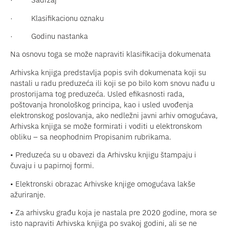
·
Klasifikacionu oznaku
·
Godinu nastanka
Na osnovu toga se može napraviti klasifikacija dokumenata
Arhivska knjiga predstavlja popis svih dokumenata koji su
nastali u radu preduzeća ili koji se po bilo kom snovu nađu u
prostorijama tog preduzeća. Usled efikasnosti rada,
poštovanja hronološkog principa, kao i usled uvođenja
elektronskog poslovanja, ako nedležni javni arhiv omogućava,
Arhivska knjiga se može formirati i voditi u elektronskom
obliku – sa neophodnim Propisanim rubrikama.
• Preduzeća su u obavezi da Arhivsku knjigu štampaju i
čuvaju i u papirnoj formi.
• Elektronski obrazac Arhivske knjige omogućava lakše
ažuriranje.
• Za arhivsku građu koja je nastala pre 2020 godine, mora se
isto napraviti Arhivska knjiga po svakoj godini, ali se ne