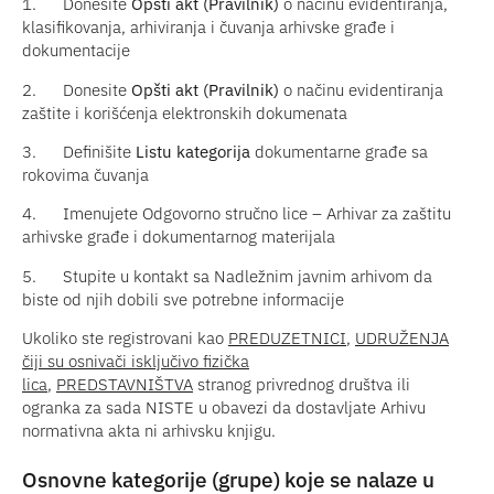
1.
Donesite
Opšti akt (Pravilnik)
o načinu evidentiranja,
klasifikovanja, arhiviranja i čuvanja arhivske građe i
dokumentacije
2.
Donesite
Opšti akt (Pravilnik)
o načinu evidentiranja
zaštite i korišćenja elektronskih dokumenata
3.
Definišite
Listu kategorija
dokumentarne građe sa
rokovima čuvanja
4.
Imenujete Odgovorno stručno lice – Arhivar za zaštitu
arhivske građe i dokumentarnog materijala
5.
Stupite u kontakt sa Nadležnim javnim arhivom da
biste od njih dobili sve potrebne informacije
Ukoliko ste registrovani kao
PREDUZETNICI
,
UDRUŽENJA
čiji su osnivači isključivo fizička
lica
,
PREDSTAVNIŠTVA
stranog privrednog društva ili
ogranka za sada NISTE u obavezi da dostavljate Arhivu
normativna akta ni arhivsku knjigu.
Osnovne kategorije (grupe) koje se nalaze u