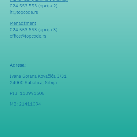
024 553 553 (opcija 2)
it@topcode.rs
Menadžment
024 553 553 (opcija 3)
office@topcode.rs
Adresa:
Ivana Gorana Kovačića 3/31
24000 Subotica, Srbija
PIB: 110991605
MB: 21411094