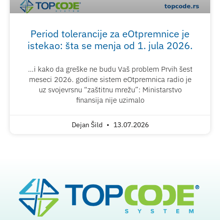
Period tolerancije za eOtpremnice je
istekao: šta se menja od 1. jula 2026.
…i kako da greške ne budu Vaš problem Prvih šest
meseci 2026. godine sistem eOtpremnica radio je
uz svojevrsnu “zaštitnu mrežu”: Ministarstvo
finansija nije uzimalo
Dejan Šild
13.07.2026