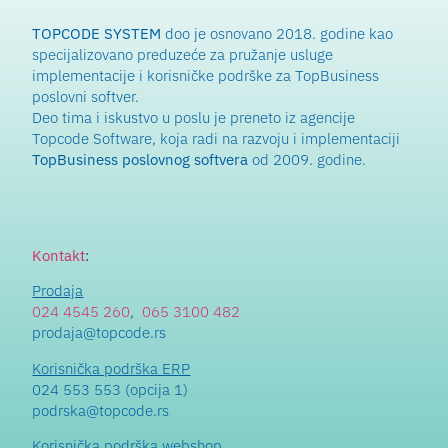
TOPCODE SYSTEM
doo je osnovano 2018. godine kao
specijalizovano preduzeće za pružanje usluge
implementacije i korisničke podrške za TopBusiness
poslovni softver.
Deo tima i iskustvo u poslu je preneto iz agencije
Topcode Software, koja radi na razvoju i implementaciji
TopBusiness poslovnog softvera
od 2009. godine.
Kontakt
:
Prodaja
024 4545 260
,
065 3100 482
prodaja@topcode.rs
Korisnička podrška ERP
024 553 553 (opcija 1)
podrska@topcode.rs
Korisnička podrška webshop