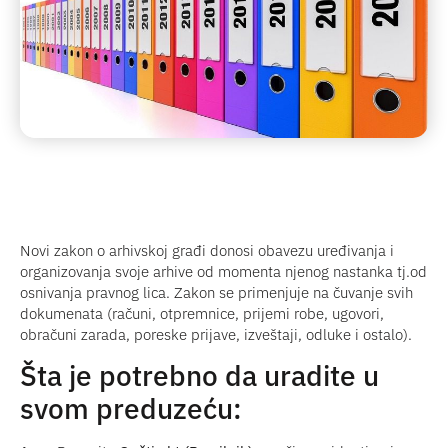
Novi zakon o arhivskoj građi donosi obavezu uređivanja i
organizovanja svoje arhive od momenta njenog nastanka tj.od
osnivanja pravnog lica. Zakon se primenjuje na čuvanje svih
dokumenata (računi, otpremnice, prijemi robe, ugovori,
obračuni zarada, poreske prijave, izveštaji, odluke i ostalo).
Šta je potrebno da uradite u
svom preduzeću: