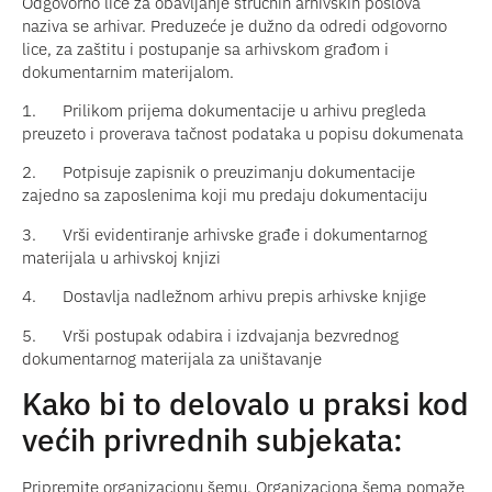
Odgovorno lice za obavljanje stručnih arhivskih poslova
naziva se arhivar. Preduzeće je dužno da odredi odgovorno
lice, za zaštitu i postupanje sa arhivskom građom i
dokumentarnim materijalom.
1.
Prilikom prijema dokumentacije u arhivu pregleda
preuzeto i proverava tačnost podataka u popisu dokumenata
2.
Potpisuje zapisnik o preuzimanju dokumentacije
zajedno sa zaposlenima koji mu predaju dokumentaciju
3.
Vrši evidentiranje arhivske građe i dokumentarnog
materijala u arhivskoj knjizi
4.
Dostavlja nadležnom arhivu prepis arhivske knjige
5.
Vrši postupak odabira i izdvajanja bezvrednog
dokumentarnog materijala za uništavanje
Kako bi to delovalo u praksi kod
većih privrednih subjekata:
Pripremite organizacionu šemu. Organizaciona šema pomaže