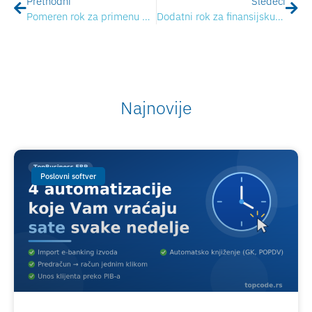
Prethodni
Sledeći
Pomeren rok za primenu eFaktura
Dodatni rok za finansijsku podršku za prelazak na novi model fiskalizacije
Najnovije
Poslovni softver