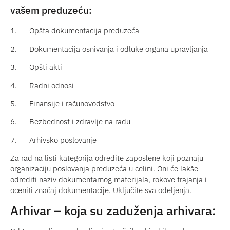
vašem preduzeću:
1.
Opšta dokumentacija preduzeća
2.
Dokumentacija osnivanja i odluke organa upravljanja
3.
Opšti akti
4.
Radni odnosi
5.
Finansije i računovodstvo
6.
Bezbednost i zdravlje na radu
7.
Arhivsko poslovanje
Za rad na listi kategorija odredite zaposlene koji poznaju
organizaciju poslovanja preduzeća u celini. Oni će lakše
odrediti naziv dokumentarnog materijala, rokove trajanja i
oceniti značaj dokumentacije. Uključite sva odeljenja.
Arhivar – koja su zaduženja arhivara: