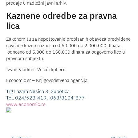
predaje u nadležni javni arhiv.
Kaznene odredbe za pravna
lica
Zakonom su za nepoštovanje propisanih obaveza predviđene
novčane kazne u iznosu od 50.000 do 2.000.000 dinara,
odnosno od 5.000 do 150.000 dinara za odgovorno lice u
pravnom subjektu.
Izvor: Vladimir Vučić dipl.ecc.
Economic sr – Knjigovodstvena agencija
Trg Lazara Nesica 3, Subotica
Tel: 024/528-419, 063/8104-877
www.economic.rs