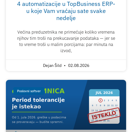
4 automatizacije u TopBusiness ERP-
u koje Vam vraćaju sate svake
nedelje
Većina preduzetnika ne primećuje koliko vremena
njihov tim troši na prekucavanje podataka — jer se
to vreme troši u malim porcijama: par minuta na
izvod,
Dejan Šild
02.08.2026
Poslovni softver