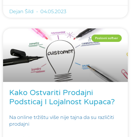
Dejan Šild
04.05.2023
Poslovni softver
Kako Ostvariti Prodajni
Podsticaj I Lojalnost Kupaca?
Na online tržištu više nije tajna da su različiti
prodajni