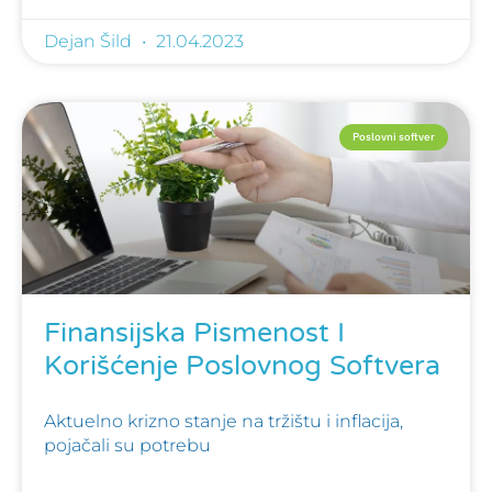
Dejan Šild
21.04.2023
Poslovni softver
Finansijska Pismenost I
Korišćenje Poslovnog Softvera
Aktuelno krizno stanje na tržištu i inflacija,
pojačali su potrebu