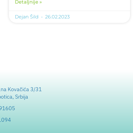
Detaljnije »
Dejan Šild
26.02.2023
ana Kovačića 3/31
tica, Srbija
991605
1094