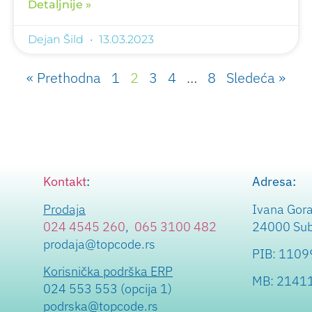
Detaljnije »
Dejan Šild
13.03.2023
« Prethodna
1
2
3
4
…
8
Sledeća »
Kontakt
:
Adresa:
Prodaja
Ivana Gor
024 4545 260
,
065 3100 482
24000 Subo
prodaja@topcode.rs
PIB: 110
Korisnička podrška ERP
MB: 2141
024 553 553 (opcija 1)
podrska@topcode.rs