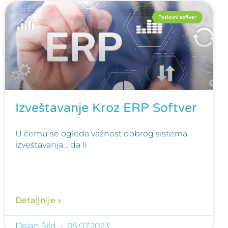
Poslovni softver
Izveštavanje Kroz ERP Softver
U čemu se ogleda važnost dobrog sistema
izveštavanja… da li
Detaljnije »
Dejan Šild
05.07.2023