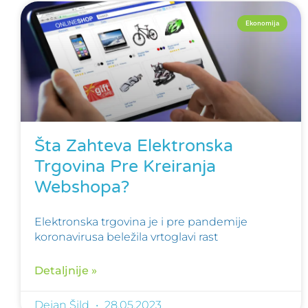
Ekonomija
Šta Zahteva Elektronska
Trgovina Pre Kreiranja
Webshopa?
Elektronska trgovina je i pre pandemije
koronavirusa beležila vrtoglavi rast
Detaljnije »
Dejan Šild
28.05.2023