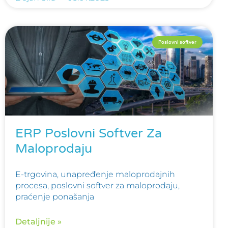
Poslovni softver
ERP Poslovni Softver Za
Maloprodaju
E-trgovina, unapređenje maloprodajnih
procesa, poslovni softver za maloprodaju,
praćenje ponašanja
Detaljnije »