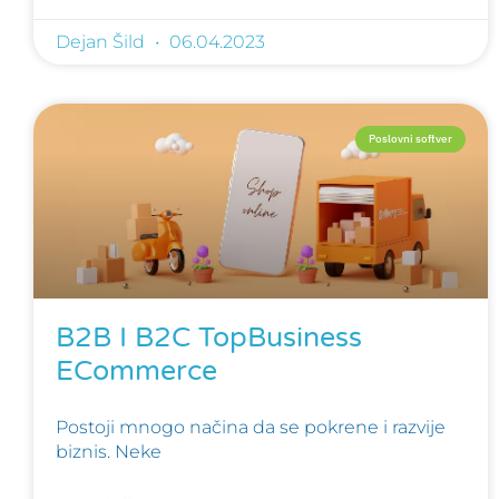
Dejan Šild
06.04.2023
Poslovni softver
B2B I B2C TopBusiness
ECommerce
Postoji mnogo načina da se pokrene i razvije
biznis. Neke