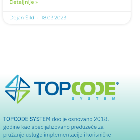
Detaljnije »
Dejan Šild
18.03.2023
TOPCODE SYSTEM
doo je osnovano 2018.
godine kao specijalizovano preduzeće za
pružanje usluge implementacije i korisničke