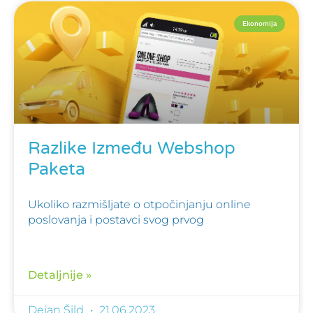
Ekonomija
Razlike Između Webshop
Paketa
Ukoliko razmišljate o otpočinjanju online
poslovanja i postavci svog prvog
Detaljnije »
Dejan Šild
21.06.2023