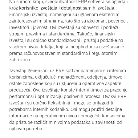
Na samom kraju, sveobuhvatnost ERP softvera se ogleda i
kroz
korisnike izveštaja i detaljnost
samih izveštaja.
Finansijski izveštaji namenjeni su uglavnom eksternim
zainteresovanim stranama, kao što su akcionari, poverioci,
investitori i javnost. Ovi izveštaji su obavezni i podležu
strogim pravilima i standardima. Takođe, finansijski
izveštaji su obično standardizovani i pružaju podatke na
visokom nivou detalja, koji su neophodni za izveštavanje
prema računovodstvenim standardima i regulatornim
zahtevima.
Izveštaji generisani uz ERP softver namenjeni su internim
korisnicima, uključujući menadžment, odeljenja, timove i
ostale zaposlene koji su uključeni u operativne aspekte
preduzeća. Ove izveštaje koriste interni timovi za praćenje
performansi i optimizaciju poslovnih procesa. Ovakvi ERP
izveštaji su obično fleksibilniji i mogu se prilagoditi
potrebama internih korisnika. Oni mogu pružiti detaljne
informacije na operativnom nivou i omogućiti korisnicima
da pristupe različitim nivoima podataka u zavisnosti od
njihovih potreba.