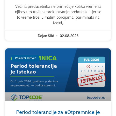
Većina preduzetnika ne primećuje koliko vremena
njihov tim troši na prekucavanje podataka — jer se
to vreme troši u malim porcijama: par minuta na
izvod,
Dejan Šild
02.08.2026
Poslovni softver
Period tolerancije za eOtpremnice je