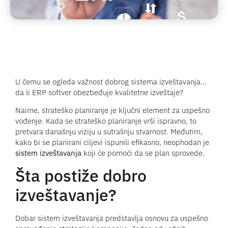
U čemu se ogleda važnost dobrog sistema izveštavanja…
da li ERP softver obezbeđuje kvalitetne izveštaje?
Naime, strateško planiranje je ključni element za uspešno
vođenje. Kada se strateško planiranje vrši ispravno, to
pretvara današnju viziju u sutrašnju stvarnost. Međutim,
kako bi se planirani ciljevi ispunili efikasno, neophodan je
sistem izveštavanja
koji će pomoći da se plan sprovede.
Šta postiže dobro
izveštavanje?
Dobar sistem izveštavanja predstavlja osnovu za uspešno