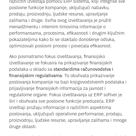
različitih izveštaja pomoću ERP sistema, koji integriše sve
poslovne funkcije kompanije, uključujući nabavku,
prodaju, proizvodnju, ljudske resurse, upravljanje
zalihama i druge. Svrha ovog izveštavanja je pružiti
menadžmentu i internim timovima informacije o
performansama, procesima, efikasnosti i drugim ključnim
pokazateljima kako bi se olakšalo donošenje odluka,
optimizovali poslovni procesi i povećala efikasnost.
Ako posmatramo fokus izveštavanja, finansijsko
izveštavanje se fokusira na prikazivanje finansijskih
podataka u skladu sa
standardima računovodstva i
finansijskim regulativama
. To obuhvata prikazivanje
poslovanja kompanije na bazi knjigovodstvenih podataka i
prijavljivanje finansijskih informacija za javnost i
regulatorne organe. Fokus izveštavanja uz ERP softver je
širi i obuhvata sve poslovne funkcije preduzeća. ERP
izveštaji pružaju informacije o različitim aspektima
poslovanja, uključujući operativne performanse, prodaju,
proizvodnju, ljudske resurse, upravljanje zalihama i mnoge
druge oblasti.