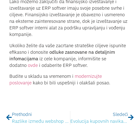
Lako možemo zaključiti da finansijsko izveštavanje i
izveštavanje uz ERP softver imaju svoje posebne svrhe i
ciljeve. Finansijsko izveštavanje je obavezno i usmereno
na eksterne zainteresovane strane, dok je izveštavanje uz
ERP softver interni alat za podršku upravljanju i vođenju
kompanije.
Ukoliko želite da vaše zacrtane strateške ciljeve ispunite
efikasno i donosite
odluke zasnovane na detaljnim
infomacijama
iz cele kompanije, informišite se
dodatno
ovde
i odaberite ERP softver.
Budite u skladu sa vremenom i
modernizujte
poslovanje
kako bi bili uspešniji i olakšali posao.
Prethodni
Sledeći
Razlike između webshop paketa
Evolucija kupovnih navika online potrošača