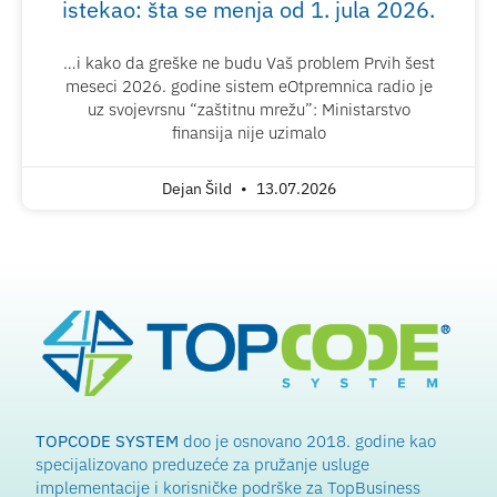
istekao: šta se menja od 1. jula 2026.
…i kako da greške ne budu Vaš problem Prvih šest
meseci 2026. godine sistem eOtpremnica radio je
uz svojevrsnu “zaštitnu mrežu”: Ministarstvo
finansija nije uzimalo
Dejan Šild
13.07.2026
TOPCODE SYSTEM
doo je osnovano 2018. godine kao
specijalizovano preduzeće za pružanje usluge
implementacije i korisničke podrške za TopBusiness