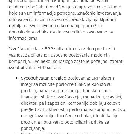
sprovođenje strategije kompanije. Jedna od važnih
osobina uspešnih menadžera jeste upravo znanje o tome
koje su vam informacije potrebne. Značenje izveštavanja
odnosi se na način i uspešnost predstavljanja
ključnih
detalja
na svim nivoima u kompaniji, pomažući
donosiocima odluka da donesu odluke zasnovane na
informacijama.
Izveštavanje kroz ERP softver ima izuzetnu prednost i
važnost za efikasno i uspešno poslovanje modernih
kompanija. Evo nekoliko razloga zašto je poželjno izabrati
sveobuhvatan ERP sistem:
Sveobuhvatan pregled
poslovanja: ERP sistem
integriše različite poslovne funkcije kao što su
prodaja, nabavka, proizvodnja, ljudski resursi,
finansije i sl. Kroz izveštavanje, menadžeri, vlasnici,
direktori pa i zaposleni kompanije dobijaju celovit
pregled svih aktivnosti i performansi kompanije. Ovo
omogućava bolje donošenje odluka, identifikaciju
problema i otkrivanje potencijalnih prilika za
poboljšanje.