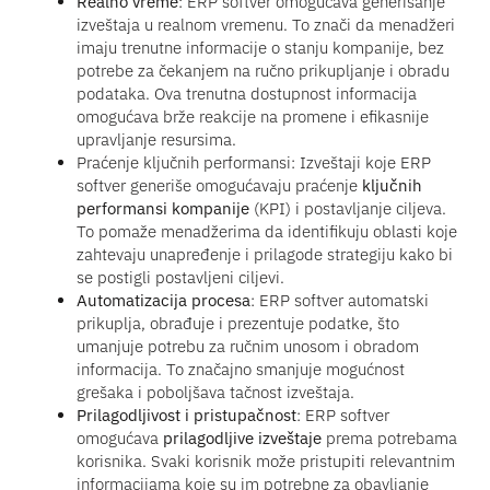
Realno vreme
: ERP softver omogućava generisanje
izveštaja u realnom vremenu. To znači da menadžeri
imaju trenutne informacije o stanju kompanije, bez
potrebe za čekanjem na ručno prikupljanje i obradu
podataka. Ova trenutna dostupnost informacija
omogućava brže reakcije na promene i efikasnije
upravljanje resursima.
Praćenje ključnih performansi: Izveštaji koje ERP
softver generiše omogućavaju praćenje
ključnih
performansi kompanije
(KPI) i postavljanje ciljeva.
To pomaže menadžerima da identifikuju oblasti koje
zahtevaju unapređenje i prilagode strategiju kako bi
se postigli postavljeni ciljevi.
Automatizacija procesa
: ERP softver automatski
prikuplja, obrađuje i prezentuje podatke, što
umanjuje potrebu za ručnim unosom i obradom
informacija. To značajno smanjuje mogućnost
grešaka i poboljšava tačnost izveštaja.
Prilagodljivost i pristupačnost
: ERP softver
omogućava
prilagodljive izveštaje
prema potrebama
korisnika. Svaki korisnik može pristupiti relevantnim
informacijama koje su im potrebne za obavljanje