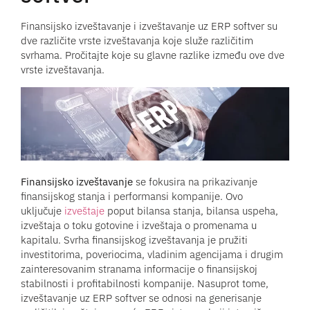
Finansijsko izveštavanje i izveštavanje uz ERP softver su
dve različite vrste izveštavanja koje služe različitim
svrhama. Pročitajte koje su glavne razlike između ove dve
vrste izveštavanja.
Finansijsko izveštavanje
se fokusira na prikazivanje
finansijskog stanja i performansi kompanije. Ovo
uključuje
izveštaje
poput bilansa stanja, bilansa uspeha,
izveštaja o toku gotovine i izveštaja o promenama u
kapitalu. Svrha finansijskog izveštavanja je pružiti
investitorima, poveriocima, vladinim agencijama i drugim
zainteresovanim stranama informacije o finansijskoj
stabilnosti i profitabilnosti kompanije. Nasuprot tome,
izveštavanje uz ERP softver se odnosi na generisanje