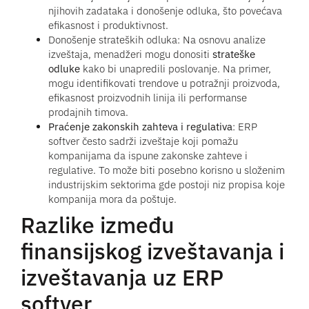
njihovih zadataka i donošenje odluka, što povećava
efikasnost i produktivnost.
Donošenje strateških odluka: Na osnovu analize
izveštaja, menadžeri mogu donositi
strateške
odluke
kako bi unapredili poslovanje. Na primer,
mogu identifikovati trendove u potražnji proizvoda,
efikasnost proizvodnih linija ili performanse
prodajnih timova.
Praćenje zakonskih zahteva i regulativa
: ERP
softver često sadrži izveštaje koji pomažu
kompanijama da ispune zakonske zahteve i
regulative. To može biti posebno korisno u složenim
industrijskim sektorima gde postoji niz propisa koje
kompanija mora da poštuje.
Razlike između
finansijskog izveštavanja i
izveštavanja uz ERP
softver