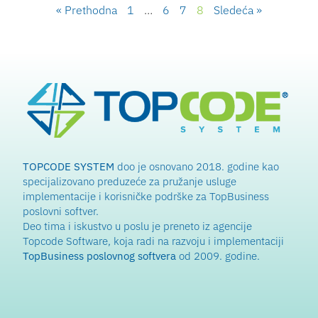
« Prethodna
1
…
6
7
8
Sledeća »
TOPCODE SYSTEM
doo je osnovano 2018. godine kao
specijalizovano preduzeće za pružanje usluge
implementacije i korisničke podrške za TopBusiness
poslovni softver.
Deo tima i iskustvo u poslu je preneto iz agencije
Topcode Software, koja radi na razvoju i implementaciji
TopBusiness poslovnog softvera
od 2009. godine.