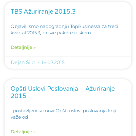
TBS Ažuriranje 2015.3
Objavili smo nadogradnju TopBusinessa za treći
kvartal 2015.3, za sve pakete (uskoro
Detaljnije »
Dejan Šild
16.07.2015
Opšti Uslovi Poslovanja – Ažuriranje
2015
postavljeni su novi Opšti uslovi poslovanja koji
važe od
Detaljnije »