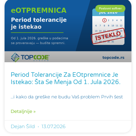
Poslovni softver
Period Tolerancije Za EOtpremnice Je
Istekao: Šta Se Menja Od 1. Jula 2026.
…i kako da greške ne budu Vaš problem Prvih šest
Detaljnije »
Dejan Šild
13.07.2026