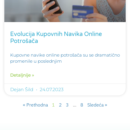
Evolucija Kupovnih Navika Online
Potrošača
Kupovne navike online potrošača su se dramatično
promenile u poslednjim
Detaljnije »
Dejan Šild
24.07.2023
« Prethodna
1
2
3
…
8
Sledeća »