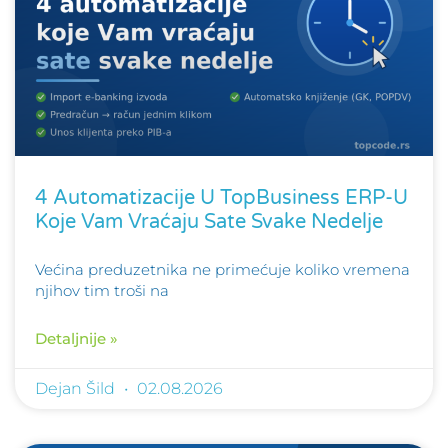
4 Automatizacije U TopBusiness ERP-U
Koje Vam Vraćaju Sate Svake Nedelje
Većina preduzetnika ne primećuje koliko vremena
njihov tim troši na
Detaljnije »
Dejan Šild
02.08.2026