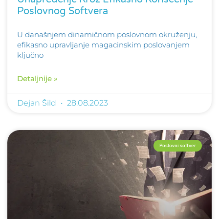
Poslovnog Softvera
U današnjem dinamičnom poslovnom okruženju,
efikasno upravljanje magacinskim poslovanjem
ključno
Detaljnije »
Dejan Šild
28.08.2023
Poslovni softver