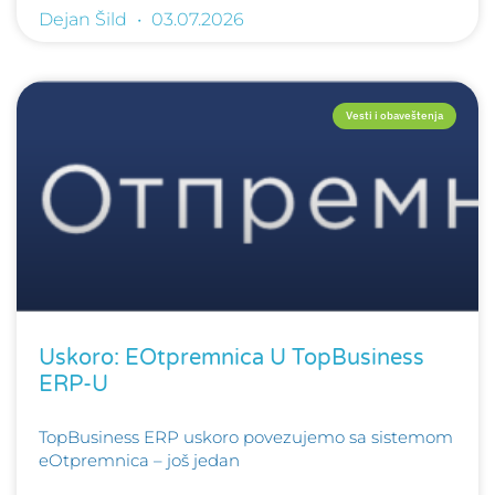
Dejan Šild
03.07.2026
Vesti i obaveštenja
Uskoro: EOtpremnica U TopBusiness
ERP-U
TopBusiness ERP uskoro povezujemo sa sistemom
eOtpremnica – još jedan