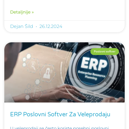
Detaljnije »
Dejan Šild
26.12.2024
Poslovni softver
ERP Poslovni Softver Za Veleprodaju
U veleprodaji se često koriste posebni poslovni