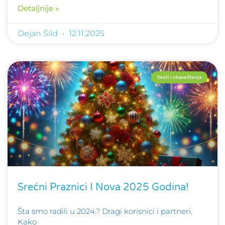
Detaljnije »
Dejan Šild
12.11.2025
Vesti i obaveštenja
Srećni Praznici I Nova 2025 Godina!
Šta smo radili u 2024.? Dragi korisnici i partneri,
Kako