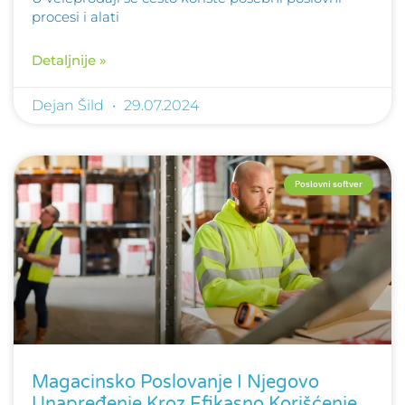
procesi i alati
Detaljnije »
Dejan Šild
29.07.2024
Poslovni softver
Magacinsko Poslovanje I Njegovo
Unapređenje Kroz Efikasno Korišćenje