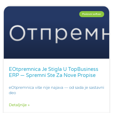
Poslovni softver
EOtpremnica Je Stigla U TopBusiness
ERP — Spremni Ste Za Nove Propise
eOtpremnica više nije najava — od sada je sastavni
deo
Detaljnije »