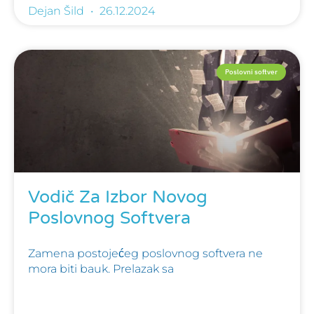
Dejan Šild
26.12.2024
Poslovni softver
Vodič Za Izbor Novog
Poslovnog Softvera
Zamena postojećeg poslovnog softvera ne
mora biti bauk. Prelazak sa