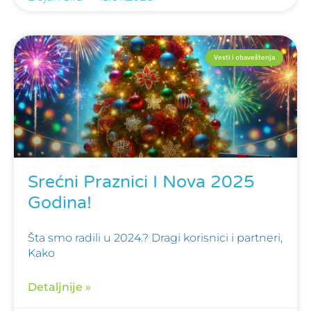
Vesti i obaveštenja
Srećni Praznici I Nova 2025
Godina!
Šta smo radili u 2024.? Dragi korisnici i partneri,
Kako
Detaljnije »