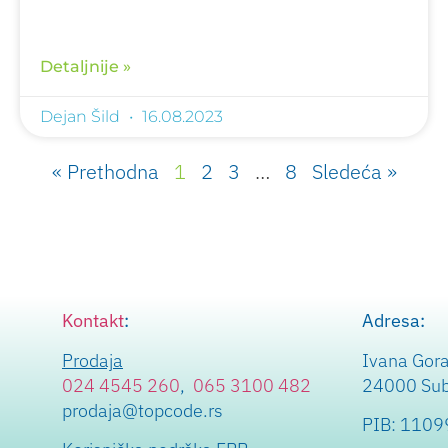
Detaljnije »
Dejan Šild
16.08.2023
« Prethodna
1
2
3
…
8
Sledeća »
Kontakt
:
Adresa:
Prodaja
Ivana Gor
024 4545 260
,
065 3100 482
24000 Subo
prodaja@topcode.rs
PIB: 110