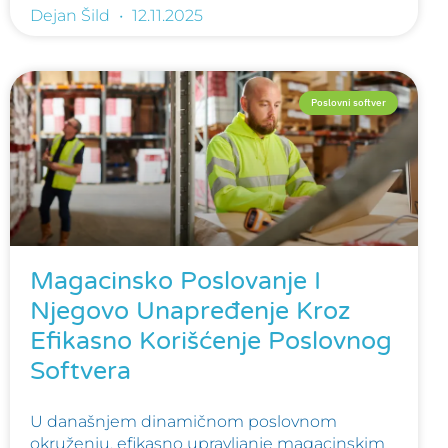
Dejan Šild
12.11.2025
Poslovni softver
Magacinsko Poslovanje I
Njegovo Unapređenje Kroz
Efikasno Korišćenje Poslovnog
Softvera
U današnjem dinamičnom poslovnom
okruženju, efikasno upravljanje magacinskim