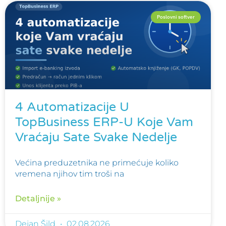
Poslovni softver
4 Automatizacije U
TopBusiness ERP-U Koje Vam
Vraćaju Sate Svake Nedelje
Većina preduzetnika ne primećuje koliko
vremena njihov tim troši na
Detaljnije »
Dejan Šild
02.08.2026