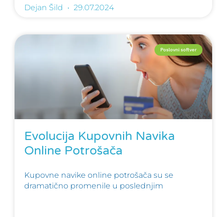
Dejan Šild
29.07.2024
Poslovni softver
Evolucija Kupovnih Navika
Online Potrošača
Kupovne navike online potrošača su se
dramatično promenile u poslednjim