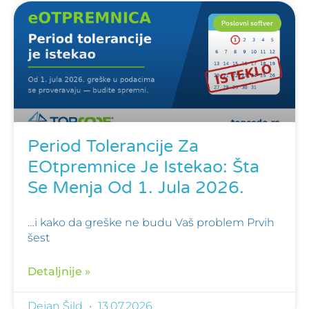
Poslovni softver
Period Tolerancije Za
EOtpremnice Je Istekao: Šta
Se Menja Od 1. Jula 2026.
…i kako da greške ne budu Vaš problem Prvih
šest
Detaljnije »
Dejan Šild
13.07.2026