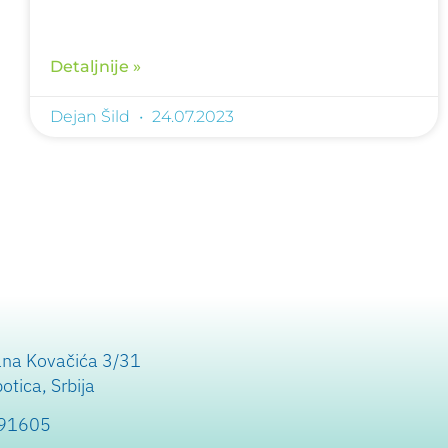
Detaljnije »
Dejan Šild
24.07.2023
ana Kovačića 3/31
tica, Srbija
991605