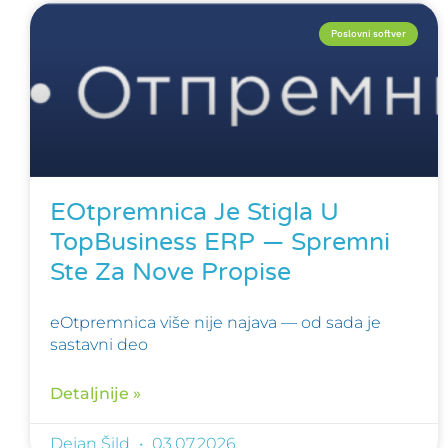
Poslovni softver
EOtpremnica Je Stigla U
TopBusiness ERP — Spremni
Ste Za Nove Propise
eOtpremnica više nije najava — od sada je
sastavni deo
Detaljnije »
Dejan Šild
03.07.2026