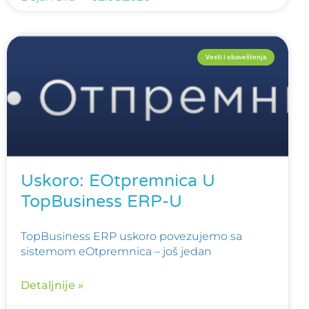
Vesti i obaveštenja
Uskoro: EOtpremnica U
TopBusiness ERP-U
TopBusiness ERP uskoro povezujemo sa
sistemom eOtpremnica – još jedan
Detaljnije »