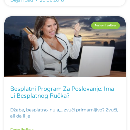
Dejan Šild
20.06.2016
Poslovni softver
Besplatni Program Za Poslovanje: Ima
Li Besplatnog Ručka?
Džabe, besplatno, nula,… zvuči primamljivo? Zvuči,
ali da li je
Detaljnije »