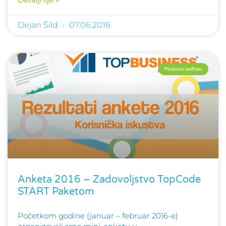
Dejan Šild
07.06.2016
Poslovni softver
Anketa 2016 – Zadovoljstvo TopCode
START Paketom
Početkom godine (januar – februar 2016-e)