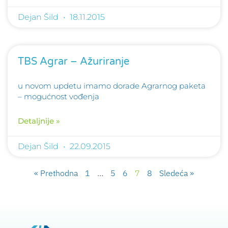
Dejan Šild
18.11.2015
TBS Agrar – Ažuriranje
u novom updetu imamo dorade Agrarnog paketa
– mogućnost vođenja
Detaljnije »
Dejan Šild
22.09.2015
« Prethodna
1
…
5
6
7
8
Sledeća »