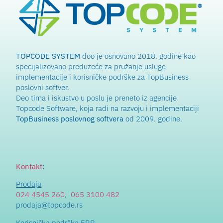
TOPCODE SYSTEM
doo je osnovano 2018. godine kao
specijalizovano preduzeće za pružanje usluge
implementacije i korisničke podrške za TopBusiness
poslovni softver.
Deo tima i iskustvo u poslu je preneto iz agencije
Topcode Software, koja radi na razvoju i implementaciji
TopBusiness poslovnog softvera
od 2009. godine.
Kontakt
:
Prodaja
024 4545 260
,
065 3100 482
prodaja@topcode.rs
Korisnička podrška ERP