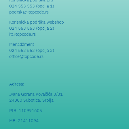
024 553 553 (opcija 1)
podrska@topcode.rs
Korisnička podrška webshop
024 553 553 (opcija 2)
it@topcode.rs
Menadžment
024 553 553 (opcija 3)
office@topcode.rs
Adresa:
Ivana Gorana Kovačića 3/31
24000 Subotica, Srbija
PIB: 110991605
MB: 21411094