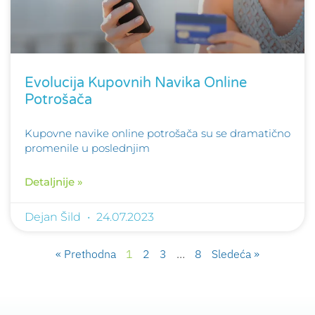
Evolucija Kupovnih Navika Online
Potrošača
Kupovne navike online potrošača su se dramatično
promenile u poslednjim
Detaljnije »
Dejan Šild
24.07.2023
« Prethodna
1
2
3
…
8
Sledeća »