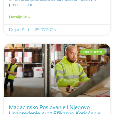
procesi i alati
Detaljnije »
Dejan Šild
29.07.2024
Poslovni softver
Magacinsko Poslovanje I Njegovo
Unapređenje Kroz Efikasno Korišćenje