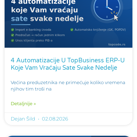
4 Automatizacije U TopBusiness ERP-U
Koje Vam Vraćaju Sate Svake Nedelje
Većina preduzetnika ne primećuje koliko vremena
njihov tim troši na
Detaljnije »
Dejan Šild
02.08.2026