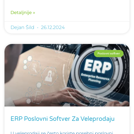
Detaljnije »
Dejan Šild
26.12.2024
Poslovni softver
ERP Poslovni Softver Za Veleprodaju
U veleprodaji se često koriste posebni poslovni