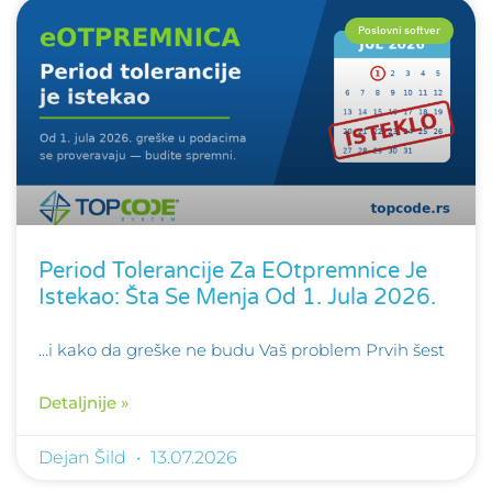
Poslovni softver
Period Tolerancije Za EOtpremnice Je
Istekao: Šta Se Menja Od 1. Jula 2026.
…i kako da greške ne budu Vaš problem Prvih šest
Detaljnije »
Dejan Šild
13.07.2026