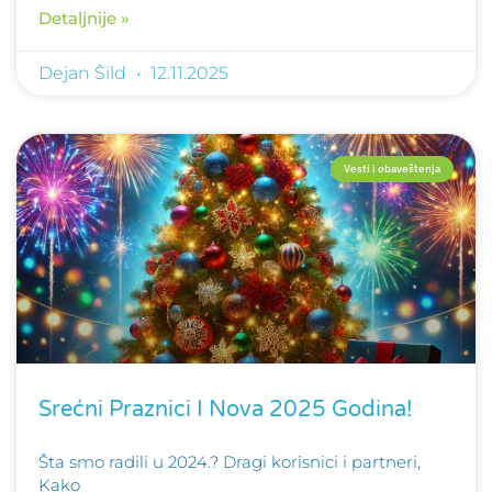
Detaljnije »
Dejan Šild
12.11.2025
Vesti i obaveštenja
Srećni Praznici I Nova 2025 Godina!
Šta smo radili u 2024.? Dragi korisnici i partneri,
Kako