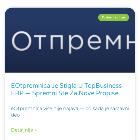
Poslovni softver
EOtpremnica Je Stigla U TopBusiness
ERP — Spremni Ste Za Nove Propise
eOtpremnica više nije najava — od sada je sastavni
deo
Detaljnije »