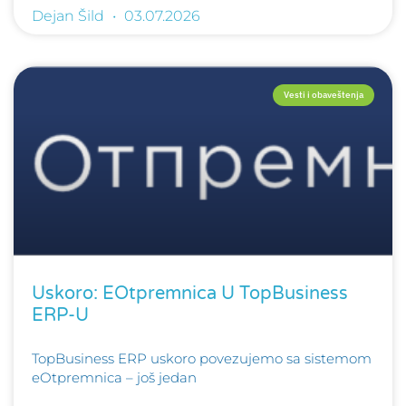
Dejan Šild
03.07.2026
Vesti i obaveštenja
Uskoro: EOtpremnica U TopBusiness
ERP-U
TopBusiness ERP uskoro povezujemo sa sistemom
eOtpremnica – još jedan