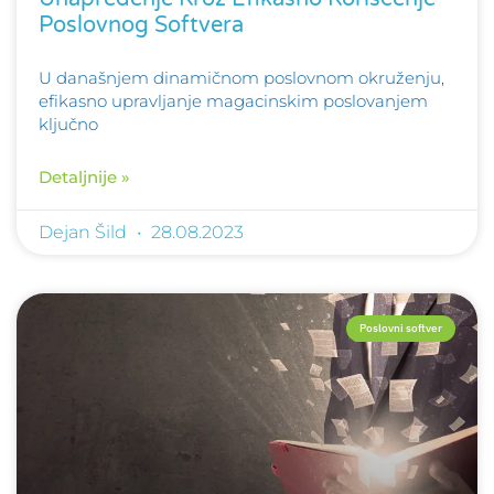
Poslovnog Softvera
U današnjem dinamičnom poslovnom okruženju,
efikasno upravljanje magacinskim poslovanjem
ključno
Detaljnije »
Dejan Šild
28.08.2023
Poslovni softver